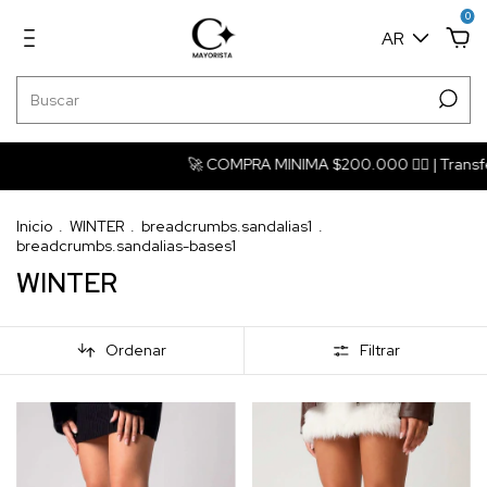
0
AR
🚀 COMPRA MINIMA $200.000 ❤️‍🔥 | Transferencia Bancaria
Inicio
.
WINTER
.
breadcrumbs.sandalias1
.
breadcrumbs.sandalias-bases1
WINTER
Ordenar
Filtrar