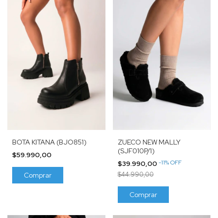
BOTA KITANA (BJO851)
ZUECO NEW MALLY
(SJF010P/1)
$59.990,00
-
11
%
OFF
$39.990,00
$44.990,00
Comprar
Comprar