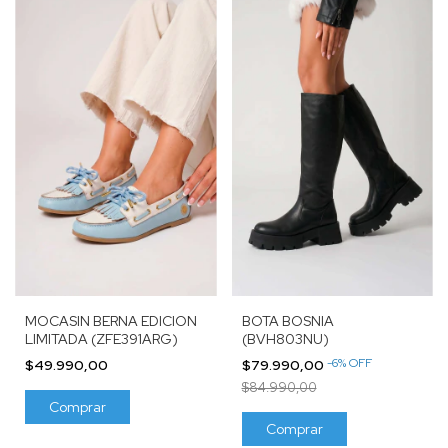
MOCASIN BERNA EDICION
BOTA BOSNIA
LIMITADA (ZFE391ARG)
(BVH803NU)
-
6
%
OFF
$49.990,00
$79.990,00
$84.990,00
Comprar
Comprar