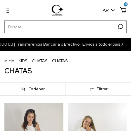
0
AR
‍🔥 | Transferencia Bancaria o Efectivo | Envíos a todo el país ⚡️
Inicio
.
KIDS
.
CHATAS
.
CHATAS
CHATAS
Ordenar
Filtrar