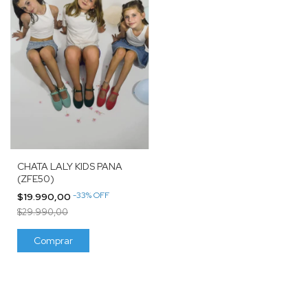
CHATA LALY KIDS PANA
(ZFE50)
-
33
%
OFF
$19.990,00
$29.990,00
Comprar