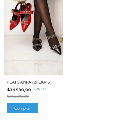
FLATS AKIRA (ZFE1045)
-
22
%
OFF
$34.990,00
$44.900,00
Comprar