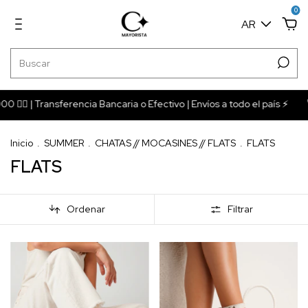
0
AR
 | Transferencia Bancaria o Efectivo | Envíos a todo el país ⚡️
🚀
Inicio
.
SUMMER
.
CHATAS // MOCASINES // FLATS
.
FLATS
FLATS
Ordenar
Filtrar