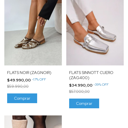
FLATS NOIR (ZAGNOIR)
FLATS SINNOTT CUERO
(ZAG400)
-
17
%
OFF
$49.990,00
-
39
%
OFF
$34.990,00
$59.990,00
$57.000,00
Comprar
Comprar