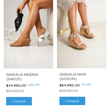
SANDALIA MAYA
SANDALIA MINERVA
(SVH501N)
(SVA505)
-
7
%
OFF
-
20
%
OFF
$64.990,00
$34.990,00
$69.990,00
$44.000,00
Comprar
Comprar