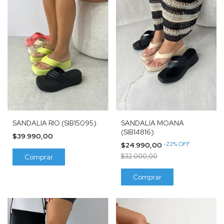
SANDALIA RIO (SIB15095)
SANDALIA MOANA
(SIB14816)
$39.990,00
-
22
%
OFF
$24.990,00
$32.000,00
Comprar
Comprar