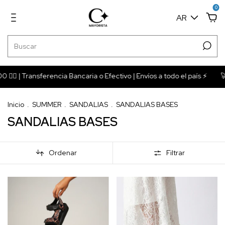
0
AR
| Transferencia Bancaria o Efectivo | Envíos a todo el país ⚡️
🚀 C
Inicio
.
SUMMER
.
SANDALIAS
.
SANDALIAS BASES
SANDALIAS BASES
Ordenar
Filtrar