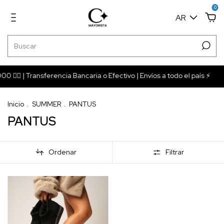
0
AR
‍🔥 | Transferencia Bancaria o Efectivo | Envíos a todo el país ⚡️
Inicio
.
SUMMER
.
PANTUS
PANTUS
Ordenar
Filtrar