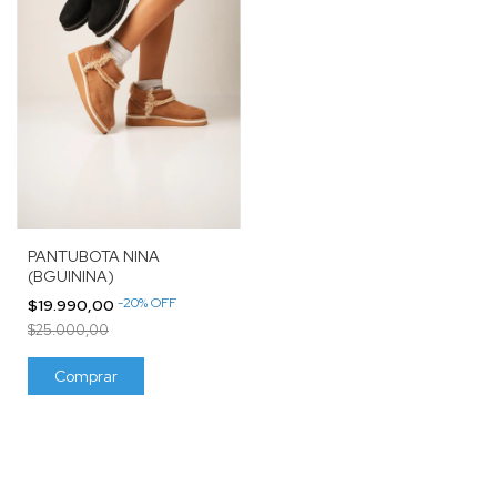
PANTUBOTA NINA
(BGUININA)
-
20
%
OFF
$19.990,00
$25.000,00
Comprar