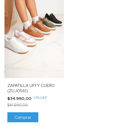
ZAPATILLA UFFY CUERO
(ZUJ0561)
-
17
%
OFF
$34.990,00
$41.990,00
Comprar