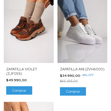
ZAPATILLA VIOLET
ZAPATILLA ANI (ZVH6000)
(ZJF059)
-
46
%
OFF
$34.990,00
$49.990,00
$65.355,00
Comprar
Comprar