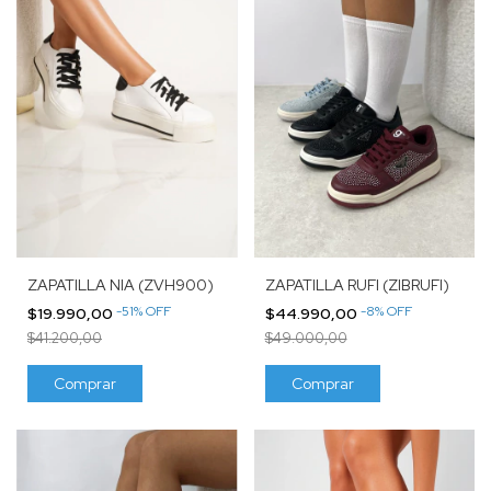
ZAPATILLA NIA (ZVH900)
ZAPATILLA RUFI (ZIBRUFI)
-
51
%
OFF
-
8
%
OFF
$19.990,00
$44.990,00
$41.200,00
$49.000,00
Comprar
Comprar