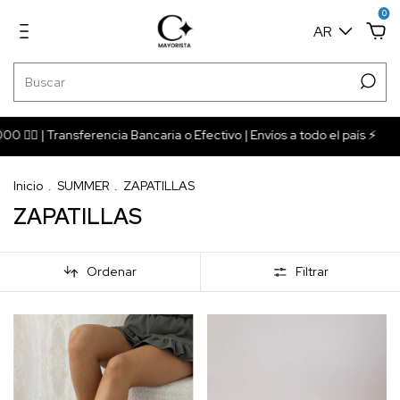
0
AR
 | Transferencia Bancaria o Efectivo | Envíos a todo el país ⚡️
🚀
Inicio
.
SUMMER
.
ZAPATILLAS
ZAPATILLAS
Ordenar
Filtrar