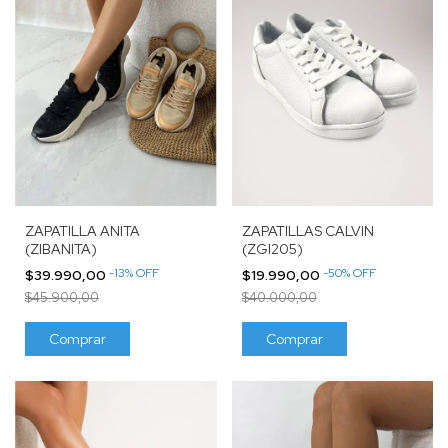
ZAPATILLAS CALVIN
ZAPATILLA ANITA
(ZGI205)
(ZIBANITA)
-
50
%
OFF
-
13
%
OFF
$19.990,00
$39.990,00
$40.000,00
$45.900,00
Comprar
Comprar