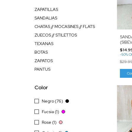
ZAPATILLAS
SANDALIAS
CHATAS // MOCASINES // FLATS
ZUECOS // STILETTOS
SANDA
(SIBEV
TEXANAS
$14.9
BOTAS
-
50
%
O
ZAPATOS
$29.9
PANTUS
Co
Color
Negro (76)
Fucsia (1)
Rose (1)