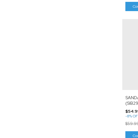
Co
SANDA
(SIB2
$54.9
-
8
%
OF
$59.9
Co