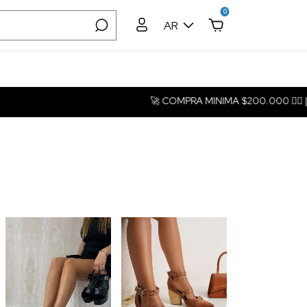
0
AR
🚀 COMPRA MINIMA $200.000 ❤️‍🔥 | Transferencia Bancaria