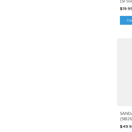
(SFSS
$19.9
Co
SAND
(SIB2
$49.