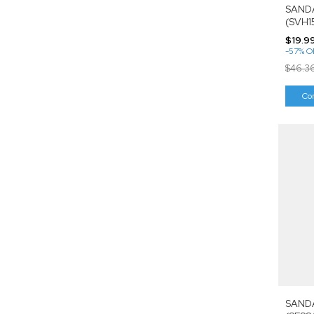
SANDA
(SVH1
$19.9
-
57
%
O
$46.3
Co
SAND