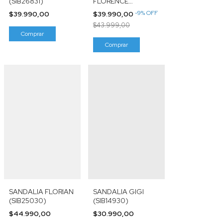
(SIB26831)
FLORENCE
(SJO2426)
-
9
%
OFF
$39.990,00
$39.990,00
$43.999,00
Comprar
Comprar
SANDALIA FLORIAN
SANDALIA GIGI
(SIB25030)
(SIB14930)
$44.990,00
$30.990,00