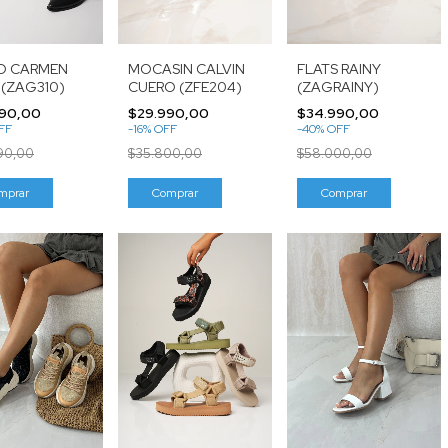
O CARMEN
FLATS RAINY
MOCASIN CALVIN
 (ZAG310)
(ZAGRAINY)
CUERO (ZFE204)
90,00
$34.990,00
$29.990,00
FF
-
40
%
OFF
-
16
%
OFF
90,00
$58.000,00
$35.800,00
mprar
Comprar
Comprar