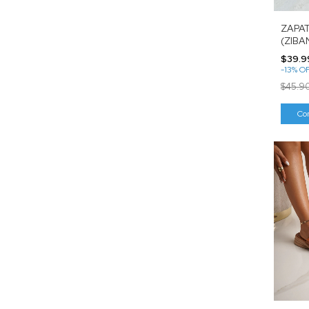
ZAPAT
(ZIBA
$39.9
-
13
%
O
$45.9
Co