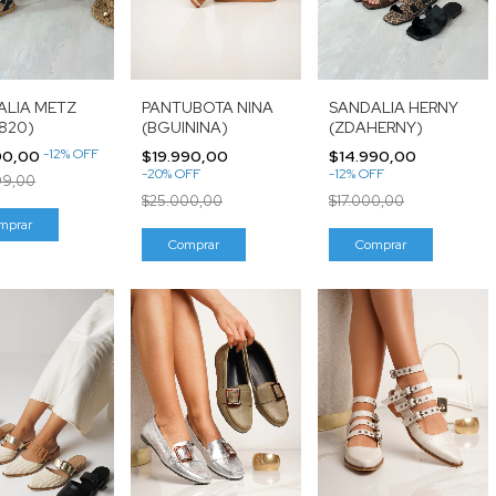
ALIA METZ
PANTUBOTA NINA
SANDALIA HERNY
820)
(BGUININA)
(ZDAHERNY)
-
12
%
OFF
90,00
$19.990,00
$14.990,00
-
20
%
OFF
-
12
%
OFF
99,00
$25.000,00
$17.000,00
mprar
Comprar
Comprar