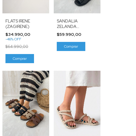
FLATS IRENE
SANDALIA
(ZAGIRENE)
ZELANDA
(SVH700NU)
$34.990,00
$59.990,00
-
46
%
OFF
$64.990,00
Comprar
Comprar