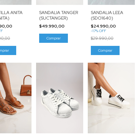
SANDALIA TANGER
ILLA ANITA
SANDALIA LEEA
(SUCTANGER)
NITA)
(SDO1640)
$49.990,00
90,00
$24.990,00
FF
-
17
%
OFF
Comprar
00,00
$29.990,00
mprar
Comprar