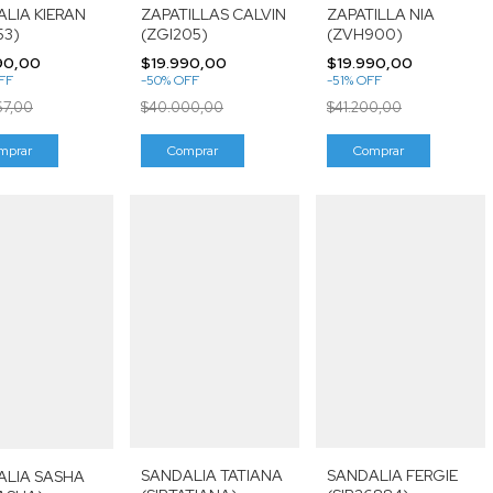
LIA KIERAN
ZAPATILLAS CALVIN
ZAPATILLA NIA
53)
(ZGI205)
(ZVH900)
90,00
$19.990,00
$19.990,00
FF
-
50
%
OFF
-
51
%
OFF
67,00
$40.000,00
$41.200,00
mprar
Comprar
Comprar
SANDALIA TATIANA
SANDALIA FERGIE
ALIA SASHA