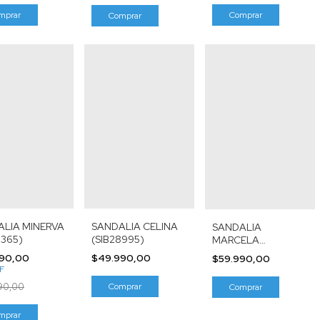
mprar
Comprar
Comprar
LIA MINERVA
SANDALIA CELINA
SANDALIA
9365)
(SIB28995)
MARCELA
(SIB28766)
90,00
$49.990,00
$59.990,00
F
90,00
Comprar
Comprar
mprar