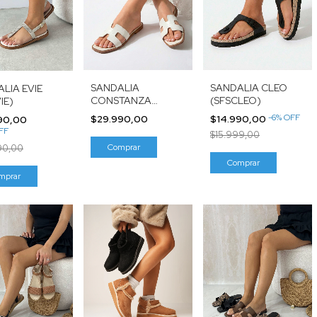
SANDALIA
SANDALIA CLEO
LIA EVIE
CONSTANZA
(SFSCLEO)
IE)
(SIB27218)
-
6
%
OFF
$29.990,00
$14.990,00
90,00
FF
$15.999,00
Comprar
90,00
Comprar
mprar