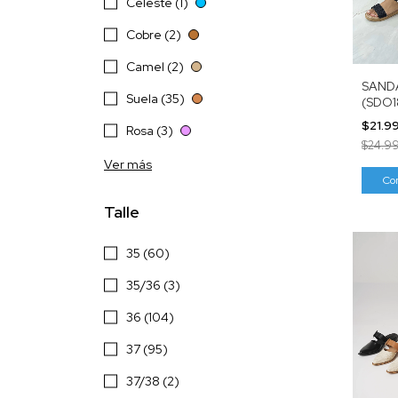
Celeste (1)
Cobre (2)
Camel (2)
SAND
Suela (35)
(SDO1
$21.9
Rosa (3)
$24.9
Ver más
Co
Talle
35 (60)
35/36 (3)
36 (104)
37 (95)
37/38 (2)