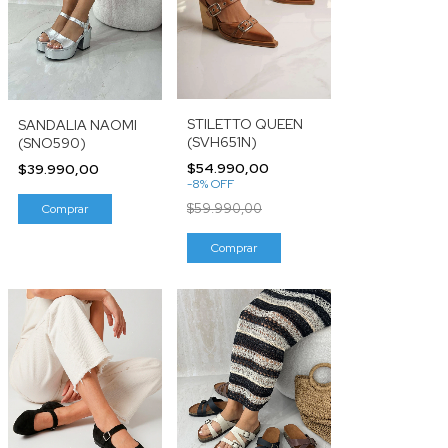
STILETTO QUEEN
SANDALIA NAOMI
(SVH651N)
(SNO590)
$54.990,00
$39.990,00
-
8
%
OFF
$59.990,00
Comprar
Comprar