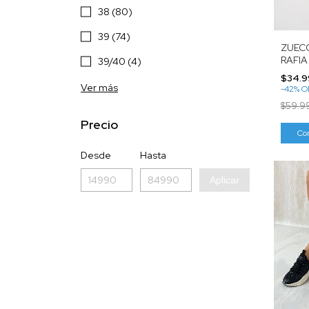
38 (80)
39 (74)
ZUEC
RAFIA
39/40 (4)
$34.9
Ver más
-
42
%
O
$59.9
Precio
Co
Desde
Hasta
Aplicar