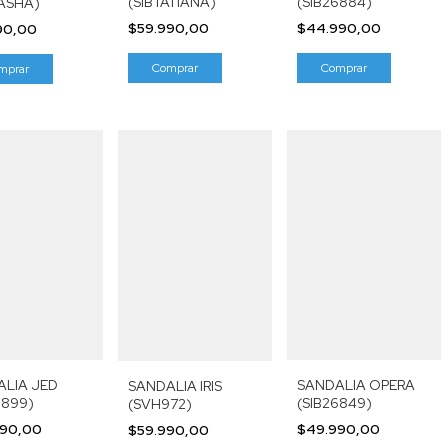
(SIBTATIANA)
(SIB26884)
ASHA)
$59.990,00
$44.990,00
90,00
Comprar
Comprar
mprar
ALIA JED
SANDALIA OPERA
SANDALIA IRIS
6899)
(SIB26849)
(SVH972)
990,00
$49.990,00
$59.990,00