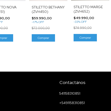
STILETTO MARGE
ETTO NOVA
STILETTO BETHANY
(ZVH652)
51)
(ZVH450)
$49.990,00
90,00
$59.990,00
-
33
%
OFF
FF
-
17
%
OFF
$74.990,00
90,00
$72.000,00
Comprar
mprar
Comprar
Contactános
541158310851
+5491158310851