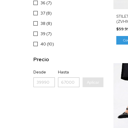
36 (7)
37 (8)
STILE
(ZVH1
38 (8)
$59.
39 (7)
Co
40 (10)
Precio
Desde
Hasta
Aplicar