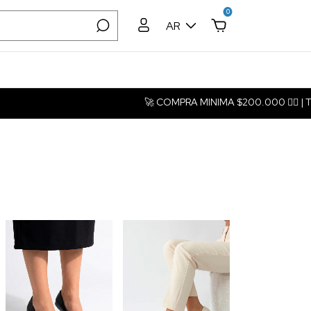
0
AR
🚀 COMPRA MINIMA $200.000 ❤️‍🔥 | Transfer