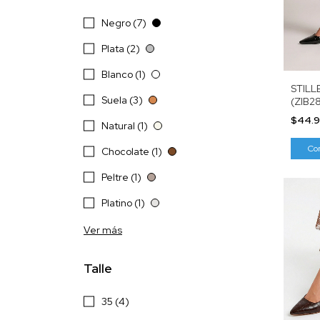
Negro (7)
Plata (2)
Blanco (1)
STILL
Suela (3)
(ZIB2
$44.
Natural (1)
Co
Chocolate (1)
Peltre (1)
Platino (1)
Ver más
Talle
35 (4)