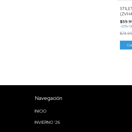
STIL
(ZVH4
$59.9
-
20
%
O
$74.9
Co
Navegación
INICIO
INVIERNO '26