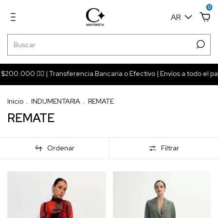
0
AR
.000 ❤️‍🔥 | Transferencia Bancaria o Efectivo | Envíos a todo el paí
Inicio
.
INDUMENTARIA
.
REMATE
REMATE
Ordenar
Filtrar