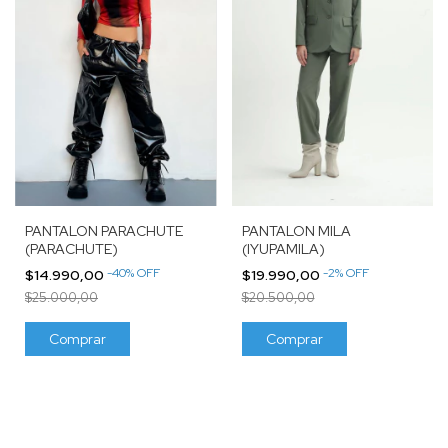
PANTALON MILA
PANTALON PARACHUTE
(IYUPAMILA)
(PARACHUTE)
-
2
%
OFF
-
40
%
OFF
$19.990,00
$14.990,00
$20.500,00
$25.000,00
Comprar
Comprar